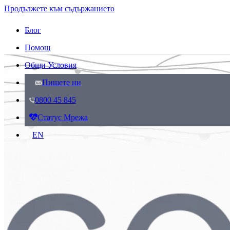
Продължете към съдържанието
Блог
Помощ
Общи Условия
Пишете ни
0800 45 845
Статус Мрежа
EN