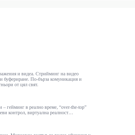
ражения и видеа. Стрийминг на видео
ли буфериране. По-бърза комуникация и
тньори от цял свят.
– гейминг в реално време, “over-the-top”
емеви контрол, виртуална реалност…