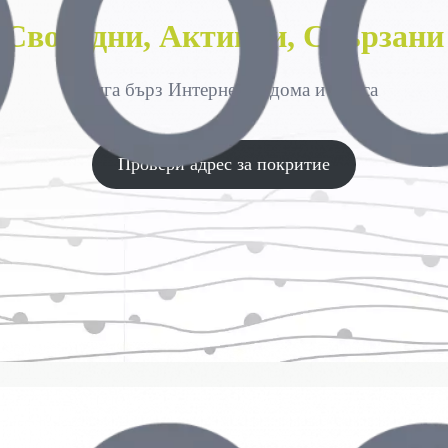
Свободни, Активни, Свързани
с Гига бърз Интернет за дома и офиса
Провери адрес за покритие