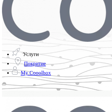
Услуги
Покритие
My Cooolbox
Навигационно
меню