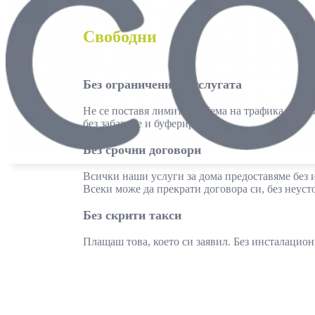
Свободни
Без ограничения в услугата
Не се поставя лимит на обема на трафика. Наде
без забавяне и буфериране.
Без срочни договори
Всички наши услуги за дома предоставяме без и
Всеки може да прекрати договора си, без неуст
Без скрити такси
Плащаш това, което си заявил. Без инсталацион