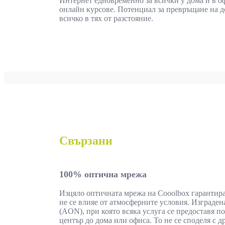
Интернет едновременно за всички у дома и в о
онлайн курсове. Потенциал за превръщане на 
всичко в тях от разстояние.
Свързани
100% оптична мрежа
Изцяло оптичната мрежа на Cooolbox гарантира
не се влияе от атмосферните условия. Изградена
(AON), при която всяка услуга се предоставя п
център до дома или офиса. То не се споделя с 