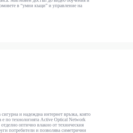
фиса. Мигновен достъп до видео обучения и
домовете в “умни къщи” и управление на
 сигурна и надеждна интернет връзка, която
 е по технологията Active Optical Network
о отделно оптично влакно от техническия
други потребители и позволява симетрични